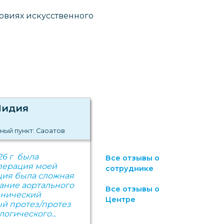
овиях искусственного
Лидия
ный пункт: Саоатов
26 г была
Все отзывы о
перация моей
сотруднике
ция была сложная
ание аортального
Все отзывы о
анический
Центре
ый протез/протез
огического...