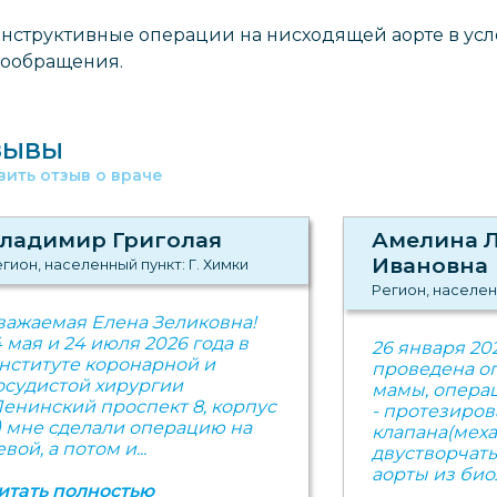
нструктивные операции на нисходящей аорте в усл
вообращения.
ЗЫВЫ
вить отзыв о враче
ладимир Григолая
Амелина 
Ивановна
гион, населенный пункт: Г. Химки
Регион, населен
важаемая Елена Зеликовна!
4 мая и 24 июля 2026 года в
26 января 20
нституте коронарной и
проведена о
осудистой хирургии
мамы, опера
Ленинский проспект 8, корпус
- протезиров
) мне сделали операцию на
клапана(мех
евой, а потом и...
двустворчат
аорты из биол
итать полностью