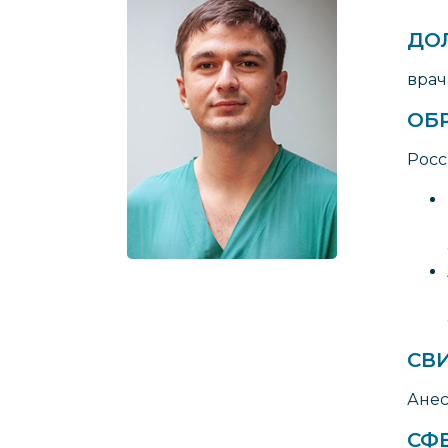
ДО
врач
ОБ
Росс
СВ
Анес
СФ