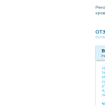
Реко
кро
ОТ
Оста
В
Ре
У
1
И
с
(
4
л
Ч