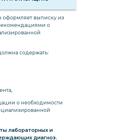
ч оформляет выписку из
рекомендациями о
иализированной
должна содержать:
ента,
дации о необходимости
пециализированной
аты лабораторных и
верждающих диагноз.