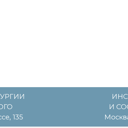
РУРГИИ
ИНС
КОГО
И СО
се, 135
Москва