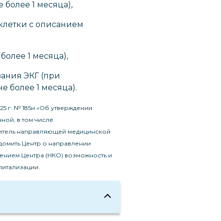
 более 1 месяца),
клетки с описанием
более 1 месяца),
ания ЭКГ (при
е более 1 месяца).
25 г. № 185н «Об утверждении
ой, в том числе
итель направляющей медицинской
домить Центр о направлении
лением Центра (НКО) возможность и
питализации.