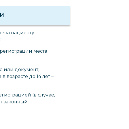
ИИ
улева пациенту
:
 регистрации места
е или документ,
 возрасте до 14 лет –
егистрацией (в случае,
ет законный