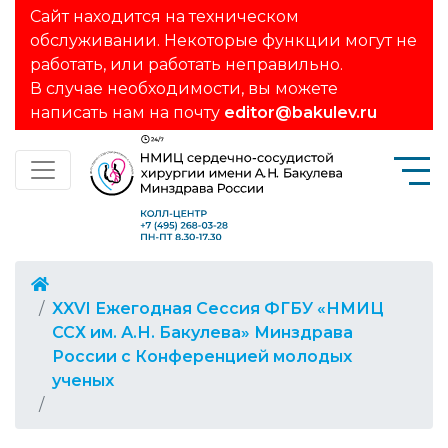
Сайт находится на техническом
обслуживании. Некоторые функции могут не
работать, или работать неправильно.
В случае необходимости, вы можете
написать нам на почту
editor@bakulev.ru
XXVI Ежегодная Сессия ФГБУ «НМИЦ
ССХ им. А.Н. Бакулева» Минздрава
России с Конференцией молодых
ученых