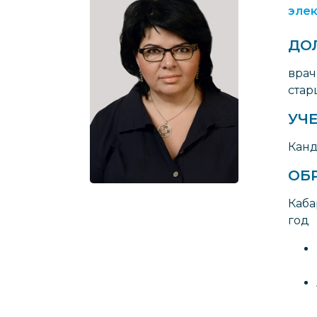
элек
ДО
врач
cтар
УЧЕ
Канд
ОБ
Каба
год