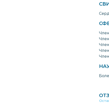
СВ
Серд
СФ
Член
Член
Член
Член
Член
НА
Боле
ОТ
Оста