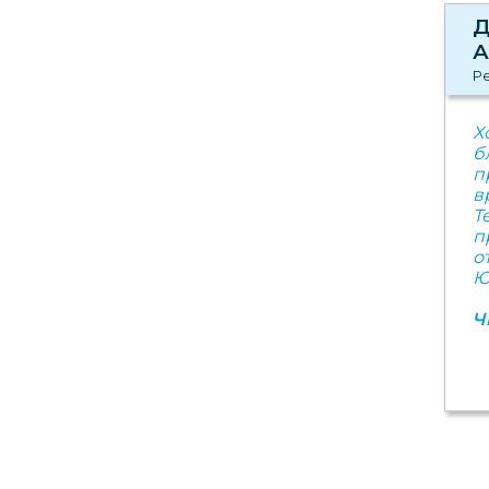
Д
А
Ре
Х
б
п
в
Т
п
о
Ю
Ч