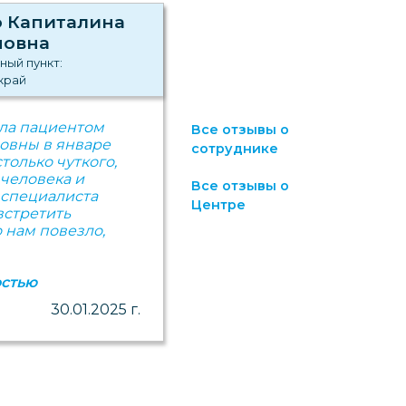
 Капиталина
повна
ный пункт:
край
ла пациентом
Все отзывы о
овны в январе
сотруднике
столько чуткого,
человека и
Все отзывы о
 специалиста
Центре
встретить
о нам повезло,
остью
30.01.2025 г.