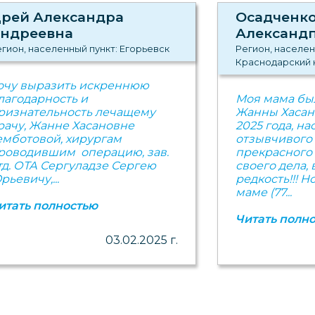
рей Александра
Осадченко
ндреевна
Александ
гион, населенный пункт: Егорьевск
Регион, населен
Краснодарский 
очу выразить искреннюю
лагодарность и
Моя мама бы
ризнательность лечащему
Жанны Хасан
рачу, Жанне Хасановне
2025 года, на
емботовой, хирургам
отзывчивого 
роводившим операцию, зав.
прекрасного
тд. ОТА Сергуладзе Сергею
своего дела, 
рьевичу,...
редкость!!! Н
маме (77...
итать полностью
Читать полн
03.02.2025 г.