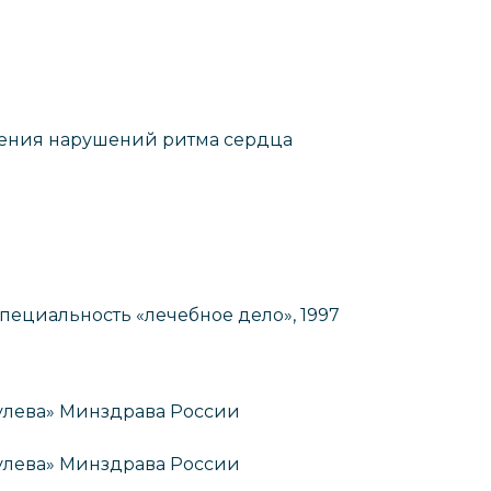
чения нарушений ритма сердца
ециальность «лечебное дело», 1997
улева» Минздрава России
улева» Минздрава России