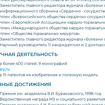
Заместитель главного редактора журнала «Болезни 
информационного сборника «Сердечно - сосудиста
Член «Всероссийского общества сердечно-сосудист
Член «Европейской Ассоциации кардио-торакальны
Член «Международного общества кардио-торакальн
Член «Общества торакальных хирургов».
Заместитель главного редактора журнала «Болезни с
Научный руководитель 11 кандидатских и 2 доктор
УЧНАЯ ДЕЯТЕЛЬНОСТЬ
р более 400 статей, 9 монографий
ary.ru
р 15 патентов на изобретение и полезную модель
ЧНЫЕ ДОСТИЖЕНИЯ
Премия им. академика В.И. Бураковского, 1998 год
Ведомственная награда МЗ и социального развития
Премия академика А.Н. Бакулева за большой вклад