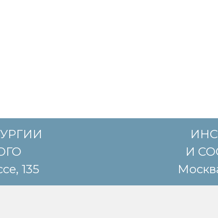
РУРГИИ
ИНС
КОГО
И СО
се, 135
Москва