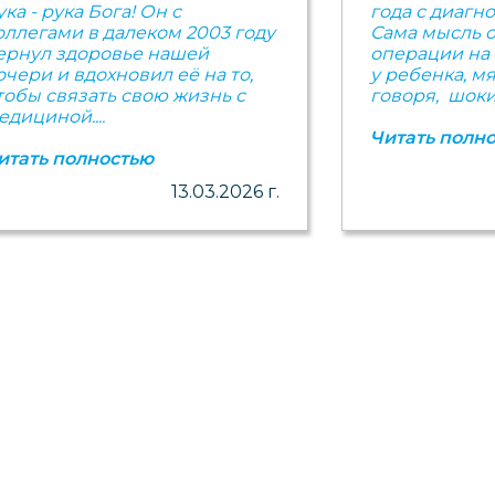
ука - рука Бога! Он с
года с диаг
оллегами в далеком 2003 году
Сама мысль 
ернул здоровье нашей
операции на
очери и вдохновил её на то,
у ребенка, м
тобы связать свою жизнь с
говоря, шоки
едициной....
Читать полн
итать полностью
13.03.2026 г.