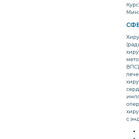
Курс
Минз
СФ
Хиру
(рад
хиру
мето
ВПС)
лече
хиру
серд
импл
опер
хиру
с эн