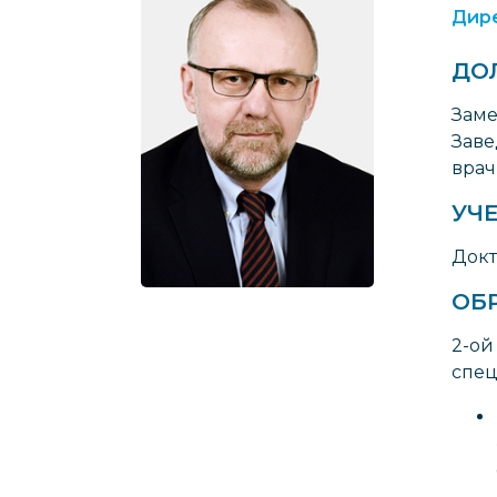
Дире
ДО
Заме
Заве
врач
УЧЕ
Докт
ОБ
2-ой
спец