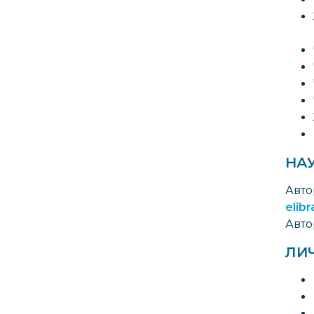
НА
Авто
elibr
Авто
ЛИ