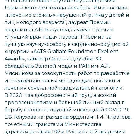
Елена Зеликовна Голухова лауреат премии
Ленинского комсомола за работу "Диагностика
и лечение сложных нарушений ритма у детей и
лиц молодого возраста", лауреат Премии
академика А.Н. Бакулева, лауреат Премии
«Лучший врач года», лауреат 1 Премии за
лучшую научную работу в сердечно-сосудистой
хирургии «AATS Graham Foundation Exellent
Awards», кавалер Ордена Дружбы РФ,
обладатель Золотой медали РАН им. А.Л.
Мясникова за совокупность работ по разработке
и внедрению новых методов диагностики и
лечения сочетанной кардиальной патологии.
В 2020 г. за добросовестный труд, высокий
профессионализм и большой личный вклад в
борьбу с коронавирусной инфекцией COVID-19
Е.З. Голухова награждена орденом Н.И. Пирогова,
почётными грамотами Министерства
здравоохранения РФ и Российской академии