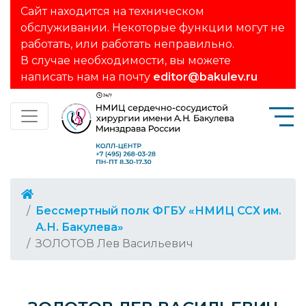
Сайт находится на техническом
обслуживании. Некоторые функции могут не
работать, или работать неправильно.
В случае необходимости, вы можете
написать нам на почту
editor@bakulev.ru
Бессмертный полк ФГБУ «НМИЦ ССХ им.
А.Н. Бакулева»
ЗОЛОТОВ Лев Васильевич