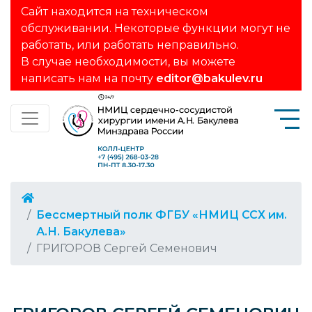
Сайт находится на техническом
обслуживании. Некоторые функции могут не
работать, или работать неправильно.
В случае необходимости, вы можете
написать нам на почту
editor@bakulev.ru
Бессмертный полк ФГБУ «НМИЦ ССХ им.
А.Н. Бакулева»
ГРИГОРОВ Сергей Семенович