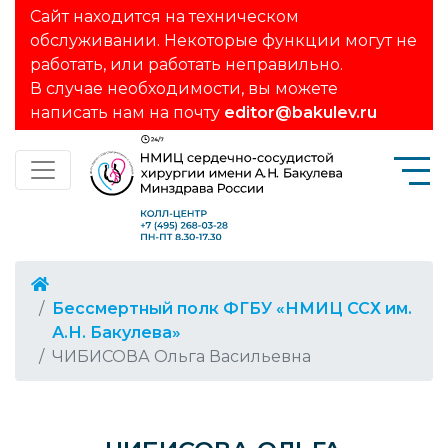
Сайт находится на техническом
обслуживании. Некоторые функции могут не
работать, или работать неправильно.
В случае необходимости, вы можете
написать нам на почту
editor@bakulev.ru
Бессмертный полк ФГБУ «НМИЦ ССХ им.
А.Н. Бакулева»
ЧИБИСОВА Ольга Васильевна