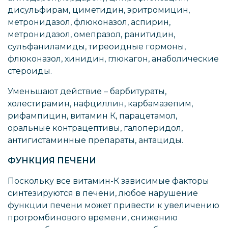
дисульфирам, циметидин, эритромицин,
метронидазол, флюконазол, аспирин,
метронидазол, омепразол, ранитидин,
сульфаниламиды, тиреоидные гормоны,
флюконазол, хинидин, глюкагон, анаболические
стероиды.
Уменьшают действие – барбитураты,
холестирамин, нафциллин, карбамазепим,
рифампицин, витамин К, парацетамол,
оральные контрацептивы, галоперидол,
антигистаминные препараты, антациды.
ФУНКЦИЯ ПЕЧЕНИ
Поскольку все витамин-К зависимые факторы
синтезируются в печени, любое нарушение
функции печени может привести к увеличению
протромбинового времени, снижению