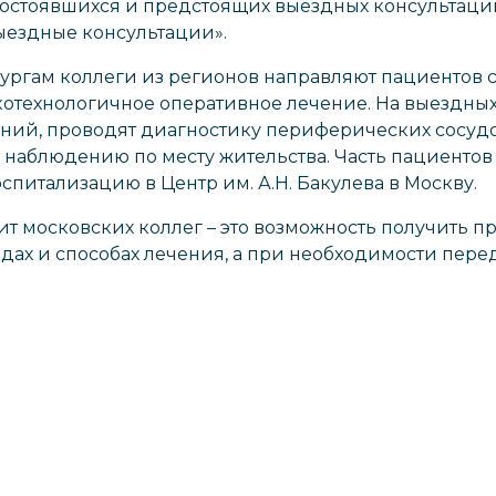
остоявшихся и предстоящих выездных консультаций
Выездные консультации».
ургам коллеги из регионов направляют пациентов 
окотехнологичное оперативное лечение. На выездных
ний, проводят диагностику периферических сосуд
наблюдению по месту жительства. Часть пациентов
питализацию в Центр им. А.Н. Бакулева в Москву.
ит московских коллег – это возможность получить 
одах и способах лечения, а при необходимости пер