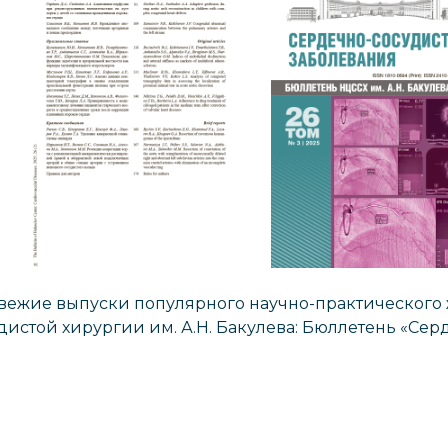
ежие выпуски популярного научно-практического ж
истой хирургии им. А.Н. Бакулева: Бюллетень «Сер