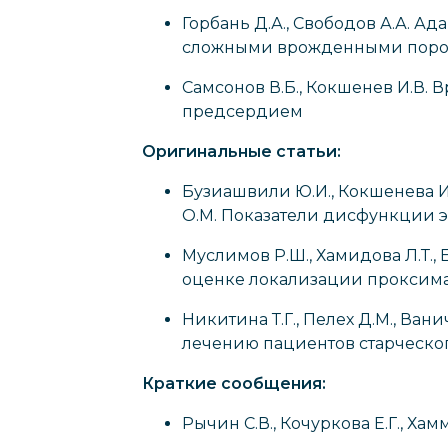
Горбань Д.А., Свободов А.А. А
сложными врожденными поро
Самсонов В.Б., Кокшенев И.В
предсердием
Оригинальные статьи:
Бузиашвили Ю.И., Кокшенева И.В
О.М. Показатели дисфункции э
Муслимов Р.Ш., Хамидова Л.Т.,
оценке локализации проксима
Никитина Т.Г., Пелех Д.М., Ва
лечению пациентов старческо
Краткие сообщения:
Рычин С.В., Кочуркова Е.Г., Ха