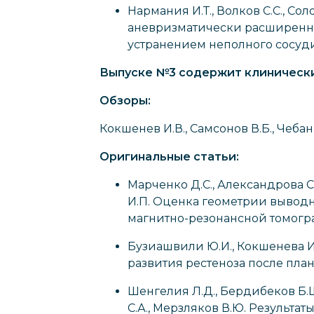
Нармания И.Т., Волков С.С., С
аневризматически расширенно
устранением неполного сосуд
Выпуске №3 содержит клинически
Обзоры:
Кокшенев И.В., Самсонов В.Б., Чеб
Оригинальные статьи:
Марченко Д.С., Александрова С.А
И.П. Оценка геометрии выводн
магнитно-резонансной томог
Бузиашвили Ю.И., Кокшенева И.
развития рестеноза после пл
Шенгелия Л.Д., Бердибеков Б.Ш.
С.А., Мерзляков В.Ю. Результ