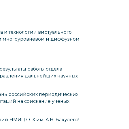
 и технологии виртуального
ри многоуровневом и диффузном
 результаты работы отдела
аправления дальнейших научных
чень российских периодических
таций на соискание ученых
ий НМИЦ ССХ им. А.Н. Бакулева!