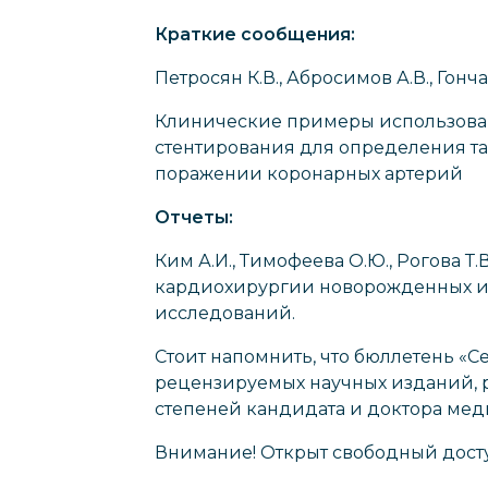
Краткие сообщения:
Петросян К.В., Абросимов А.В., Гонча
Клинические примеры использован
стентирования для определения т
поражении коронарных артерий
Отчеты:
Ким А.И., Тимофеева О.Ю., Рогова Т.
кардиохирургии новорожденных и д
исследований.
Стоит напомнить, что бюллетень «
рецензируемых научных изданий, 
степеней кандидата и доктора мед
Внимание! Открыт свободный досту