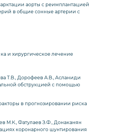
 коарктации аорты с реимплантацией
рий в общие сонные артерии с
тика и хирургическое лечение
ева Т.В., Дорофеев А.В., Асланиди
тальной обструкцией с помощью
е факторы в прогнозировании риска
ев М.К., Фатулаев З.Ф., Донаканян
ерациях коронарного шунтирования