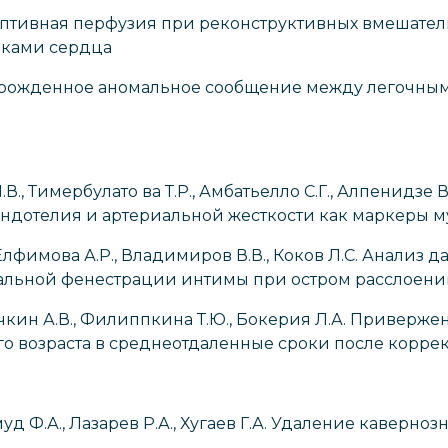
даптивная перфузия при реконструктивных вмешатель
ками сердца
. Врожденное аномальное сообщение между легочны
., Тимербулато ва Т.Р., Амбатьелло С.Г., Алпенидзе 
ндотелия и артериальной жесткости как маркеры м
 Елфимова А.Р., Владимиров В.В., Коков Л.С. Анали
льной фенестрации интимы при остром расслоени
ничкин А.В., Филиппкина Т.Ю., Бокерия Л.А. Привер
го возраста в среднеотдаленные сроки после корр
ммуд Ф.А., Лазарев Р.А., Хугаев Г.А. Удаление кавер