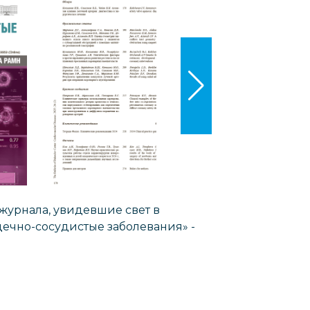
урнала, увидевшие свет в
дечно-сосудистые заболевания» -