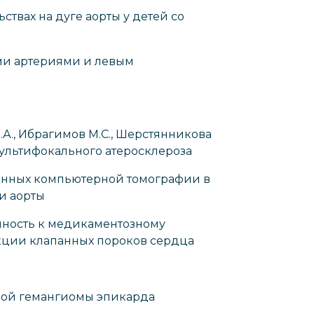
ствах на дуге аорты у детей со
ми артериями и левым
В.А., Ибрагимов М.С., Шерстянникова
ультифокального атеросклероза
з данных компьютерной томографии в
и аорты
женность к медикаментозному
екции клапанных пороков сердца
нозной гемангиомы эпикарда