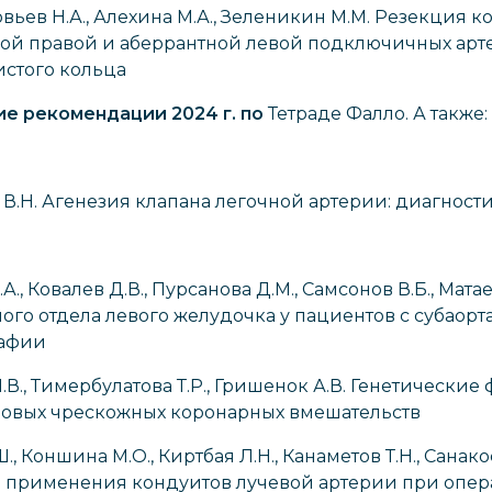
оловьев Н.А., Алехина М.А., Зеленикин М.М. Резекция
й правой и аберрантной левой подключичных арте
истого кольца
е рекомендации 2024 г. по
Тетраде Фалло. А также:
ан В.Н. Агенезия клапана легочной артерии: диагнос
., Ковалев Д.В., Пурсанова Д.М., Самсонов В.Б., Мата
ого отдела левого желудочка у пациентов с субаор
рафии
В., Тимербулатова Т.Р., Гришенок А.В. Генетически
ановых чрескожных коронарных вмешательств
, Коншина М.О., Киртбая Л.Н., Канаметов Т.Н., Санако
аты применения кондуитов лучевой артерии при оп