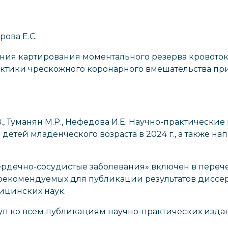
рова Е.С.
ия картирования моментального резерва кровотока
актики чрескожного коронарного вмешательства п
В., Туманян М.Р., Нефедова И.Е. Научно-практические
етей младенческого возраста в 2024 г., а также н
Сердечно-сосудистые заболевания» включен в пере
рекомендуемых для публикации результатов диссер
ицинских наук.
п ко всем публикациям научно-практических издан