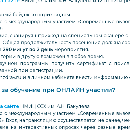
а сайте
НМИЦ ССХ им. А.Н. Бакулева или пройти ре
ьный бейдж со штрих-кодом.
ю с международным участием «Современные вызов
3»
вие, сканируя штрихкод на специальном сканере с
и. Общая продолжительность посещения должна сос
и
290 минут во 2 день
мероприятия.
итории в другую возможен в любое время.
аучной программы получить сертификат с прис
азанной при регистрации.
minzdrav.ru и в личном кабинете внести информацию
 за обучение при ОНЛАЙН участии?
а сайте
НМИЦ ССХ им. А.Н. Бакулева.
ю с международным участием «Современные вызов
. Вход на трансляцию осуществляется не ранее, чем 
вие на интерактивных опросах через разные вре