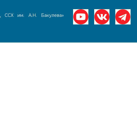
ССХ им. А.Н. Бакулева»