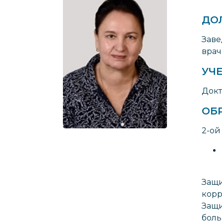
ДО
Заве
врач
УЧЕ
Докт
ОБ
2-ой
Защи
корр
Защи
боль