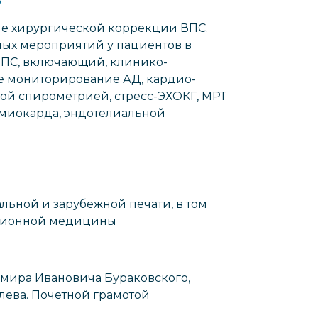
сле хирургической коррекции ВПС.
ных мероприятий у пациентов в
ВПС, включающий, клинико-
ое мониторирование АД, кардио-
ой спирометрией, стресс-ЭХОКГ, МРТ
 миокарда, эндотелиальной
льной и зарубежной печати, в том
тационной медицины
ира Ивановича Бураковского,
лева. Почетной грамотой