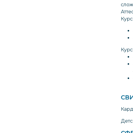
слож
Атте
Курс
Курс
СВ
Кард
Детс
СФ