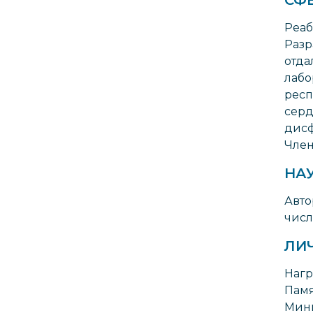
Реаб
Разр
отда
лабо
респ
серд
дис
Член
НА
Авто
числ
ЛИ
Нагр
Памя
Мини