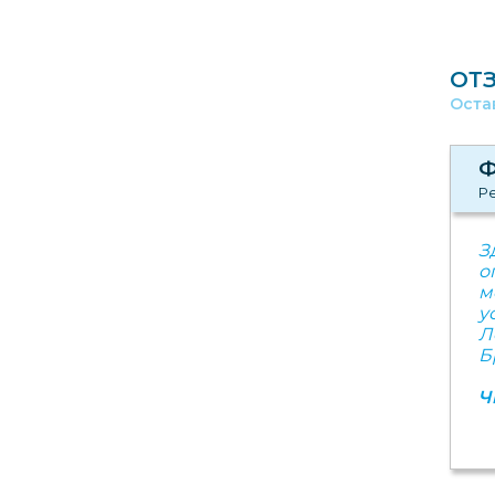
ОТ
Оста
Ф
Ре
З
о
м
у
Л
Б
Ч