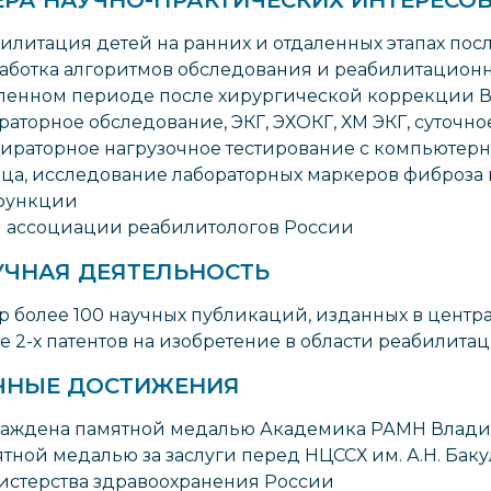
илитация детей на ранних и отдаленных этапах по
аботка алгоритмов обследования и реабилитацион
ленном периоде после хирургической коррекции 
раторное обследование, ЭКГ, ЭХОКГ, ХМ ЭКГ, суточн
ираторное нагрузочное тестирование с компьютерн
ца, исследование лабораторных маркеров фиброза
функции
 ассоциации реабилитологов России
УЧНАЯ ДЕЯТЕЛЬНОСТЬ
р более 100 научных публикаций, изданных в центра
е 2-х патентов на изобретение в области реабили
ЧНЫЕ ДОСТИЖЕНИЯ
аждена памятной медалью Академика РАМН Владим
тной медалью за заслуги перед НЦССХ им. А.Н. Баку
стерства здравоохранения России