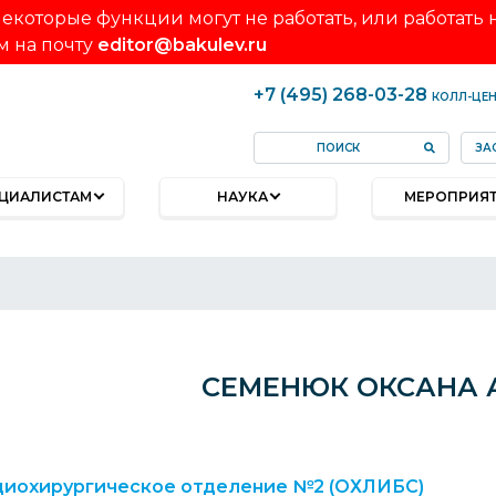
екоторые функции могут не работать, или работать
м на почту
editor@bakulev.ru
+7 (495) 268-03-28
КОЛЛ-ЦЕ
ЗА
ЦИАЛИСТАМ
НАУКА
МЕРОПРИЯ
СЕМЕНЮК ОКСАНА 
диохирургическое отделение №2 (ОХЛИБС)