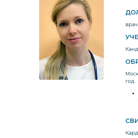
ДО
врач
УЧЕ
Канд
ОБ
Моск
год
СВ
Кард