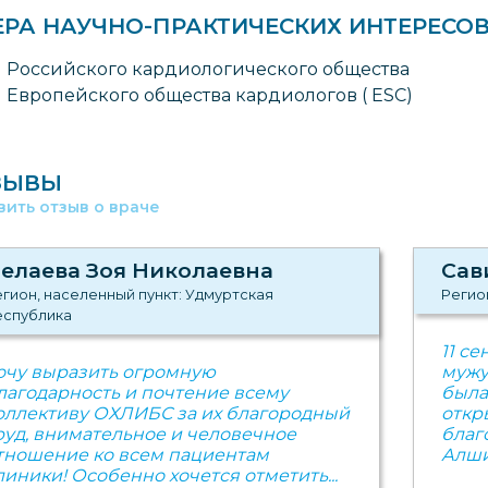
ЕРА НАУЧНО-ПРАКТИЧЕСКИХ ИНТЕРЕСО
 Российского кардиологического общества
 Европейского общества кардиологов ( ESC)
ЗЫВЫ
вить отзыв о враче
елаева Зоя Николаевна
Сав
гион, населенный пункт: Удмуртская
Регио
еспублика
11 с
очу выразить огромную
мужу
лагодарность и почтение всему
была
оллективу ОХЛИБС за их благородный
откр
руд, внимательное и человечное
благ
тношение ко всем пациентам
Алши
линики! Особенно хочется отметить...