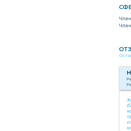
СФ
Член
Член
ОТ
Оста
Н
Ре
Р
Х
б
к
т
о
к