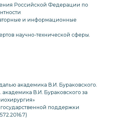
нения Российской Федерации по
нтности
раторные и информационные
ертов научно-технической сферы.
едалью академика В.И. Бураковского.
. академика В.И. Бураковского за
рдиохирургия»
 государственной поддержки
72.2016.7)