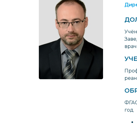
Дире
ДО
Учён
Заве
врач
УЧЕ
Проф
реан
ОБ
ФГАО
год