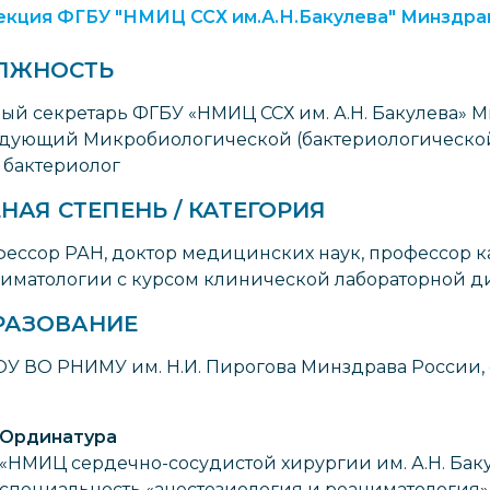
кция ФГБУ "НМИЦ ССХ им.А.Н.Бакулева" Минздра
ЛЖНОСТЬ
ый секретарь ФГБУ «НМИЦ ССХ им. А.Н. Бакулева» 
дующий Микробиологической (бактериологической
 бактериолог
НАЯ СТЕПЕНЬ / КАТЕГОРИЯ
ессор РАН, доктор медицинских наук, профессор 
иматологии с курсом клинической лабораторной д
РАЗОВАНИЕ
У ВО РНИМУ им. Н.И. Пирогова Минздрава России, 
Ординатура
«НМИЦ сердечно-сосудистой хирургии им. А.Н. Бак
специальность «анестезиология и реаниматология»