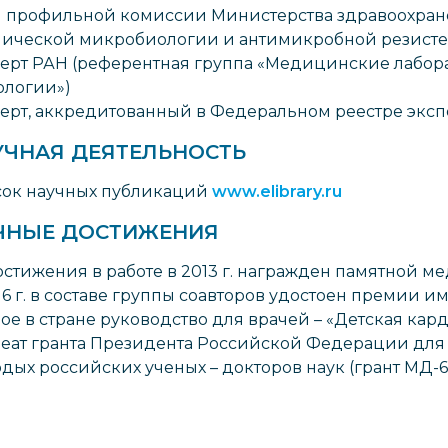
 профильной комиссии Министерства здравоохра
ической микробиологии и антимикробной резисте
ерт РАН (референтная группа «Медицинские лабо
ологии»)
ерт, аккредитованный в Федеральном реестре эксп
УЧНАЯ ДЕЯТЕЛЬНОСТЬ
ок научных публикаций
www.elibrary.ru
ЧНЫЕ ДОСТИЖЕНИЯ
остижения в работе в 2013 г. награжден памятной м
16 г. в составе группы соавторов удостоен премии им
ое в стране руководство для врачей – «Детская ка
еат гранта Президента Российской Федерации для
дых российских ученых – докторов наук (грант МД-65