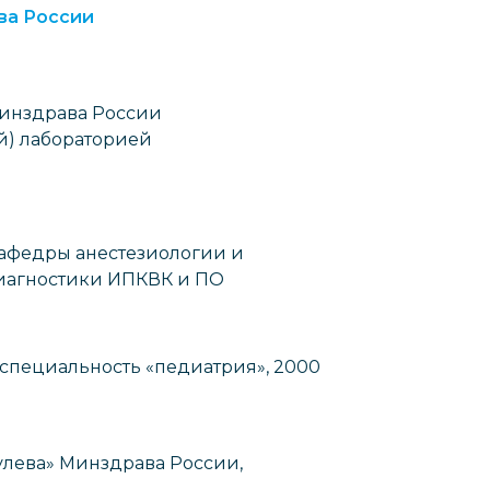
ва России
Минздрава России
) лабораторией
кафедры анестезиологии и
иагностики ИПКВК и ПО
специальность «педиатрия», 2000
улева» Минздрава России,