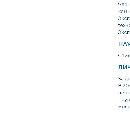
Член
клин
Эксп
техн
Эксп
НА
Спис
ЛИ
За д
В 20
перв
Лаур
моло