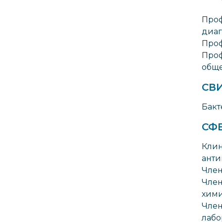
Проф
диаг
Проф
Проф
обще
СВ
Бакт
СФ
Клин
анти
Член
Член
хим
Член
лаб