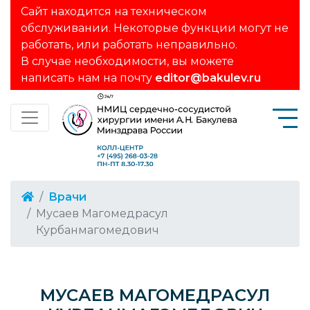
Сайт находится на техническом
обслуживании. Некоторые функции могут не
работать, или работать неправильно.
В случае необходимости, вы можете
написать нам на почту
editor@bakulev.ru
Врачи
Мусаев Магомедрасул
Курбанмагомедович
МУСАЕВ МАГОМЕДРАСУЛ