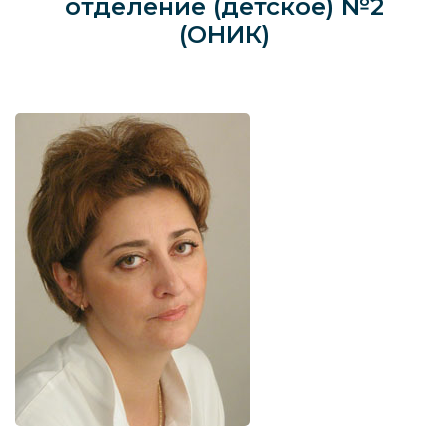
отделение
(детское)
№2
(ОНИК)