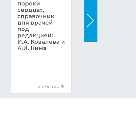
пороки
фундаменталь
сердца»,
ное
справочник
руководство
для врачей
по
под
диагностике в
редакцией:
кардиологии 
И.А. Ковалева и
кардиохирург
А.И. Кима
и вышло в све
в НМИЦ им.
А.Н. Бакулева
2 июля 2026 г.
30 июня 2026