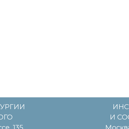
РУРГИИ
ИНС
КОГО
И СО
се, 135
Москва